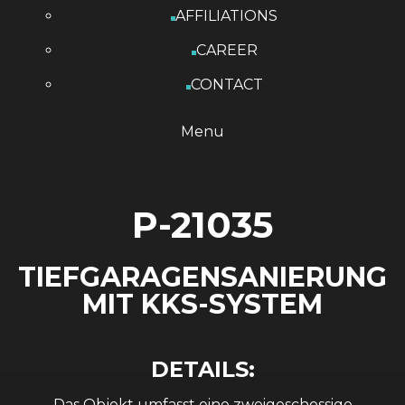
AFFILIATIONS
CAREER
CONTACT
Menu
P-21035
TIEFGARAGENSANIERUNG
MIT KKS-SYSTEM
D
E
T
A
I
L
S
:
Das Objekt umfasst eine zweigeschossige