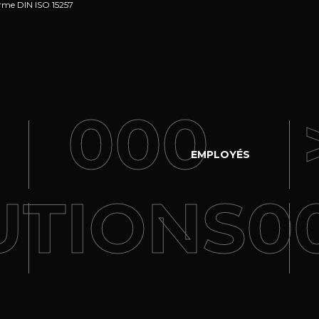
norme DIN ISO 15257
000
EMPLOYÉS
UTIONS
0