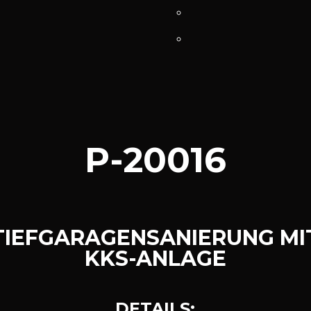
P-20016
TIEFGARAGENSANIERUNG MI
KKS-ANLAGE
D
E
T
A
I
L
S
: