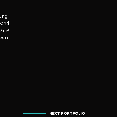
zung
Wand-
00 m²
neun
NEXT PORTFOLIO