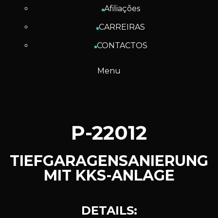
Afiliações
CARREIRAS
CONTACTOS
Menu
P-22012
TIEFGARAGENSANIERUNG
MIT KKS-ANLAGE
D
E
T
A
I
L
S
: