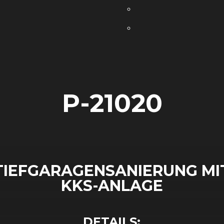
P-21020
TIEFGARAGENSANIERUNG MI
KKS-ANLAGE
D
E
T
A
I
L
S
: