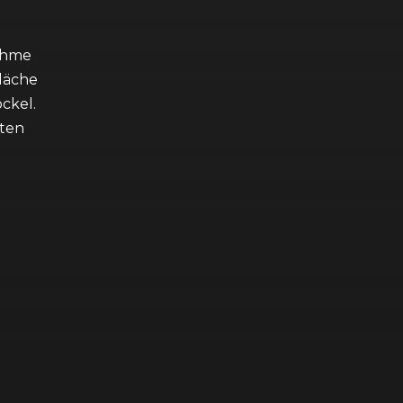
ahme
fläche
ckel.
iten