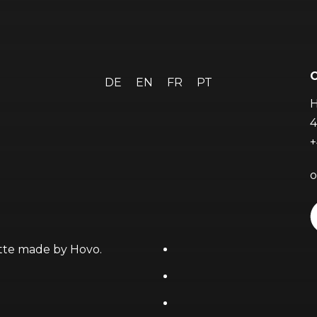
DE
EN
FR
PT
H
4
+
o
ette made by
Hovo
.