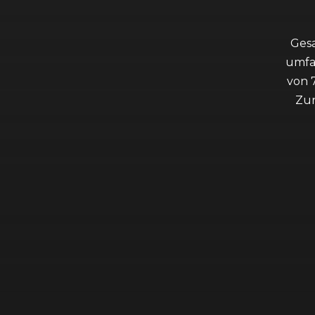
Ges
umfas
von 
Zur