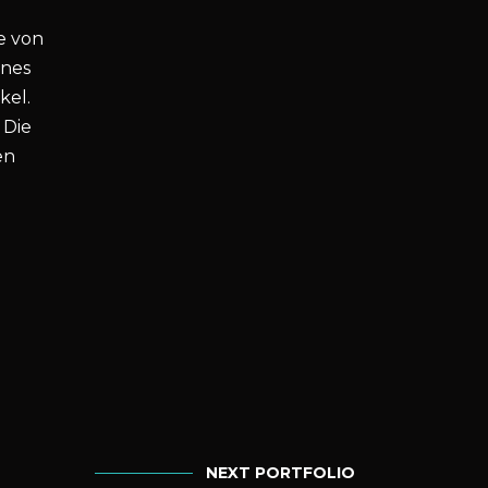
he von
ines
kel.
 Die
en
NEXT PORTFOLIO