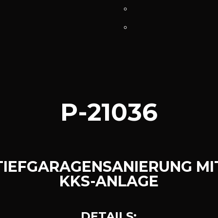
P-21036
TIEFGARAGENSANIERUNG MI
KKS-ANLAGE
D
E
T
A
I
L
S
: